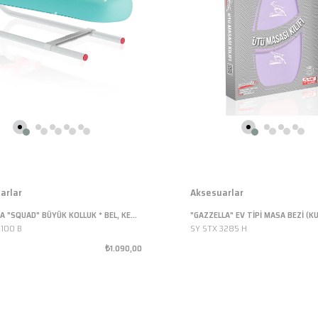
arlar
Aksesuarlar
GAZZELLA "SQUAD" BÜYÜK KOLLUK * BEL, KEMER,CEP, OMUZ VE GÖĞÜS ÜTÜLEME APARATI
100 B
SY STX 3285 H
₺1.090,00