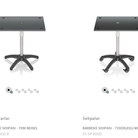
arlar
Sehpalar
 SEHPASI - YENİ MODEL
BARBEKÜ SEHPASI - TEKERLEKLİ M
000 B
SY SP 3000