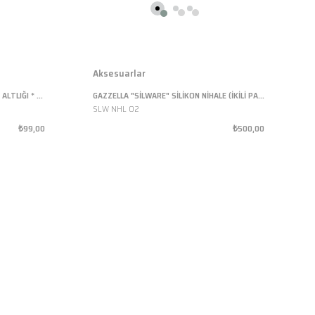
Aksesuarlar
GAZZELLA EASY- MAT SİLİKON ÜTÜ ALTLIĞI * KIRMIZI
GAZZELLA "SİLWARE" SİLİKON NİHALE (İKİLİ PAKET)
SLW NHL 02
₺99,00
₺500,00