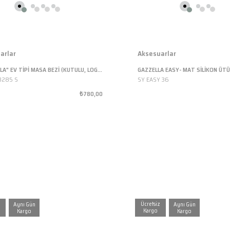
arlar
Aksesuarlar
"GAZZELLA" EV TİPİ MASA BEZİ (KUTULU, LOGOLU, ISIYA DAYANIKLI, TURKUAZ, 135X50 CM)
3285 S
SY EASY 36
₺780,00
Ücretsiz
Kargo