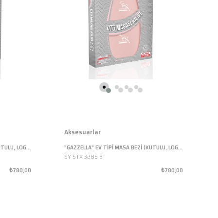
Aksesuarlar
"GAZZELLA" EV TİPİ MASA BEZİ (KUTULU, LOGOLU, ISIYA DAYANIKLI, LİLA, 135X50 CM)
"GAZZELLA" EV TİPİ MASA BEZİ (KUTULU, LOGOLU, ISIYA DAYANIKLI, PUDRA, 135X50 CM)
SY STX 3285 B
₺780,00
₺780,00