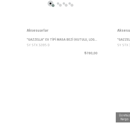
Aksesuarlar
Aksesu
"GAZZELLA" EV TİPİ MASA BEZİ (KUTULU, LOGOLU, ISIYA DAYANIKLI, MAVİ, 135X50 CM)
SY STX 3285 D
SY STX 
₺780,00
Ücretsiz
Kargo