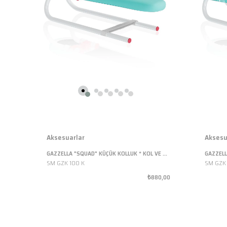
Aksesuarlar
Aksesu
GAZZELLA "SQUAD" KÜÇÜK KOLLUK * KOL VE OMUZ ÜTÜLEME APARATI
SM GZK 100 K
SM GZK 
₺880,00