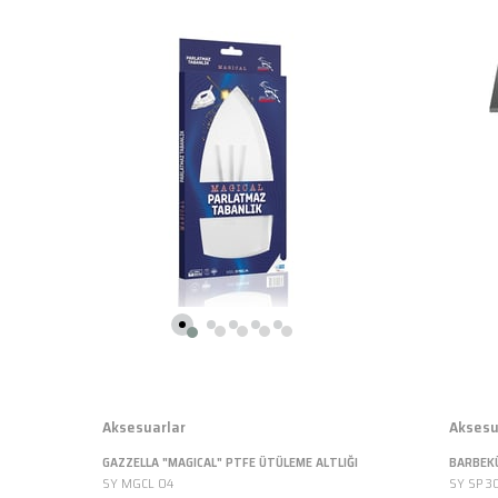
Aksesuarlar
Aksesu
GAZZELLA "MAGICAL" PTFE ÜTÜLEME ALTLIĞI
BARBEKÜ
SY MGCL 04
SY SP 3