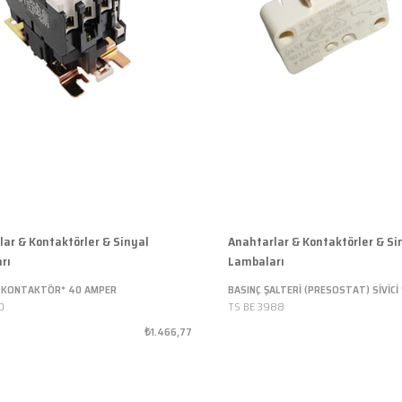
lar & Kontaktörler & Sinyal
Anahtarlar & Kontaktörler & Si
rı
Lambaları
 KONTAKTÖR* 40 AMPER
BASINÇ ŞALTERİ (PRESOSTAT) SİVİCİ 
0
TS BE 3988
₺1.466,77