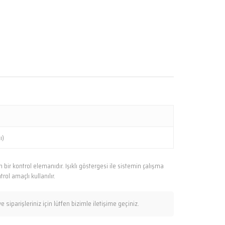
ı)
bir kontrol elemanıdır. Işıklı göstergesi ile sistemin çalışma
l amaçlı kullanılır.
iparişleriniz için lütfen bizimle iletişime geçiniz.