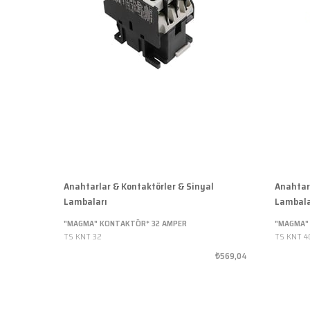
Anahtarlar & Kontaktörler & Sinyal
Anahtar
Lambaları
Lambala
"MAGMA" KONTAKTÖR* 32 AMPER
"MAGMA"
TS KNT 32
TS KNT 4
₺569,04