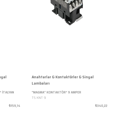
nyal
Anahtarlar & Kontaktörler & Sinyal
Anaht
Lambaları
Lamb
* İTALYAN
"MAGMA" KONTAKTÖR* 9 AMPER
"MAG
TS KNT 9
TS KN
₺159,14
₺340,22