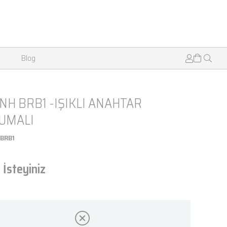
Blog
NH BRB1 -IŞIKLI ANAHTAR
UMALI
 BRB1
 İsteyiniz