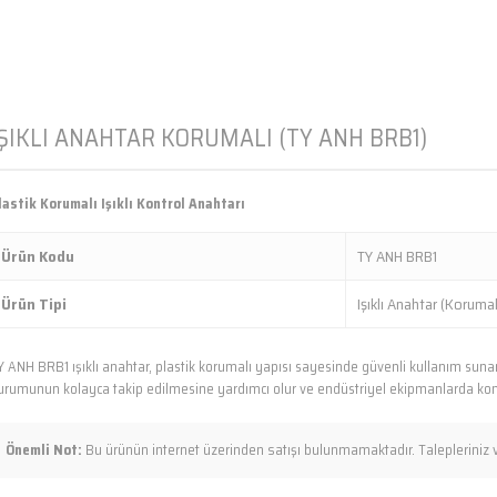
IŞIKLI ANAHTAR KORUMALI (TY ANH BRB1)
lastik Korumalı Işıklı Kontrol Anahtarı
Ürün Kodu
TY ANH BRB1
Ürün Tipi
Işıklı Anahtar (Korumal
Y ANH BRB1 ışıklı anahtar, plastik korumalı yapısı sayesinde güvenli kullanım sunan 
urumunun kolayca takip edilmesine yardımcı olur ve endüstriyel ekipmanlarda kontro
Önemli Not:
Bu ürünün internet üzerinden satışı bulunmamaktadır. Talepleriniz ve s