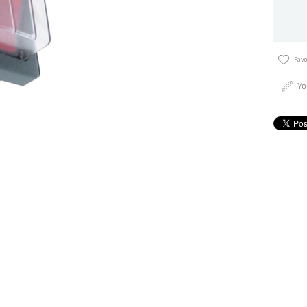
Favo
Yo