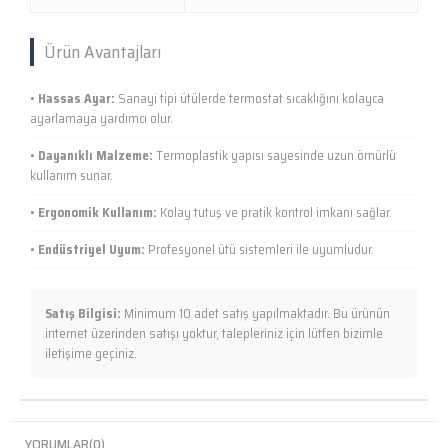
Ürün Avantajları
•
Hassas Ayar:
Sanayi tipi ütülerde termostat sıcaklığını kolayca
ayarlamaya yardımcı olur.
•
Dayanıklı Malzeme:
Termoplastik yapısı sayesinde uzun ömürlü
kullanım sunar.
•
Ergonomik Kullanım:
Kolay tutuş ve pratik kontrol imkanı sağlar.
•
Endüstriyel Uyum:
Profesyonel ütü sistemleri ile uyumludur.
Satış Bilgisi:
Minimum 10 adet satış yapılmaktadır. Bu ürünün
internet üzerinden satışı yoktur, talepleriniz için lütfen bizimle
iletişime geçiniz.
YORUMLAR
(0)