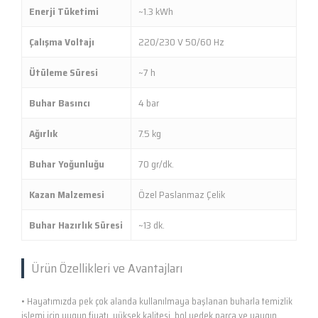
Enerji Tüketimi
~1.3 kWh
Çalışma Voltajı
220/230 V 50/60 Hz
Ütüleme Süresi
~7 h
Buhar Basıncı
4 bar
Ağırlık
7.5 kg
Buhar Yoğunluğu
70 gr/dk.
Kazan Malzemesi
Özel Paslanmaz Çelik
Buhar Hazırlık Süresi
~13 dk.
Ürün Özellikleri ve Avantajları
• Hayatımızda pek çok alanda kullanılmaya başlanan buharla temizlik
işlemi için uygun fiyatı, yüksek kalitesi, bol yedek parça ve yaygın