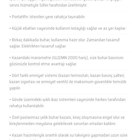
servis hizmetiyle Silter tarafından üretilmiştir.
• Portatiftir. İstenilen yere rahatça taşınabilir.
• Küçük ebatları sayesinde kullanım kolaylığı sağlar ve az yer kaplar.
• Birkaç dakikada buhar, kullanıma hazır olur. Zamandan tasarruf
sağlar. Elektrikten tasarruf sağlar.
• Kazandaki manometre (GLD/MN 2000 hariç), size buhar basıncını
gözünüzle kontrol etme avantajı sağlar.
• Dört farklı emniyet sistemi (kazan termostatı, kazan basınç şalteri,
kazan sigortası ve emniyet ventili) ile maksimum güvenlikle temizlik
yapılır.
• Gövde üzerindeki ışıklı ikaz sistemleri sayesinde herkes tarafından
rahatça kullanılabilir.
• Özel paslanmaz çelik buhar kazanı, kireç oluşmasına engel olur ve
kireçlenmeden meydana gelebilecek sorunları ortadan kaldırır.
• Kazan hacimleriyle orantılı olarak su takviyesi yapmadan uzun süre