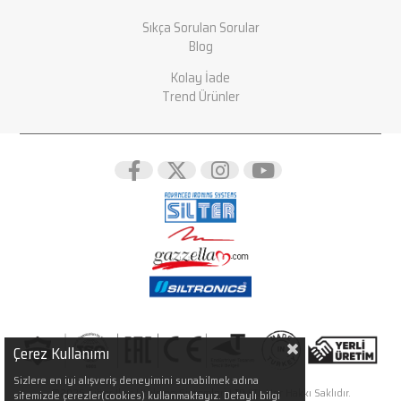
Sıkça Sorulan Sorular
Blog
Kolay İade
Trend Ürünler
Çerez Kullanımı
Sizlere en iyi alışveriş deneyimini sunabilmek adına
@2026 Silter İleri Ütüleme Sistemleri LTD.ŞTİ. Her Hakkı Saklıdır.
sitemizde çerezler(cookies) kullanmaktayız. Detaylı bilgi