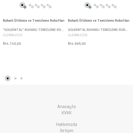
Buharlı Ütüleme ve Temizleme Robotları
Buharlı Ütüleme ve Temizleme Robotları
"GOLDENTAL" BUHARLI TEMİZLEME ROBOTU*3,5 LT - SAC GÖVDE
GOLDENTAL BUHARLI TEMİZLEME ROBOTU*3,5 LT - PLASTİK GÖVDE
GLD/MN 2035
GLD/MN 2036
₺14.740,00
₺14.999,00
Anasayfa
KVKK
Hakkımızda
İletişim