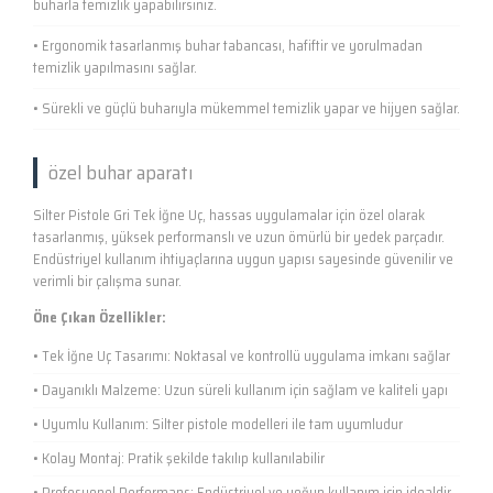
buharla temizlik yapabilirsiniz.
• Ergonomik tasarlanmış buhar tabancası, hafiftir ve yorulmadan
temizlik yapılmasını sağlar.
• Sürekli ve güçlü buharıyla mükemmel temizlik yapar ve hijyen sağlar.
özel buhar aparatı
Silter Pistole Gri Tek İğne Uç, hassas uygulamalar için özel olarak
tasarlanmış, yüksek performanslı ve uzun ömürlü bir yedek parçadır.
Endüstriyel kullanım ihtiyaçlarına uygun yapısı sayesinde güvenilir ve
verimli bir çalışma sunar.
Öne Çıkan Özellikler:
• Tek İğne Uç Tasarımı: Noktasal ve kontrollü uygulama imkanı sağlar
• Dayanıklı Malzeme: Uzun süreli kullanım için sağlam ve kaliteli yapı
• Uyumlu Kullanım: Silter pistole modelleri ile tam uyumludur
• Kolay Montaj: Pratik şekilde takılıp kullanılabilir
• Profesyonel Performans: Endüstriyel ve yoğun kullanım için idealdir